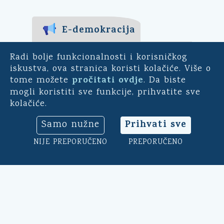
E-demokracija
Za mještane Općine Kali -
Radi bolje funkcionalnosti i korisničkog
uključite se u ankete o
iskustva, ova stranica koristi kolačiće. Više o
pitanjima bitnim za našu
pročitati ovdje
tome možete
. Da biste
općinu. Sudjelujte u
mogli koristiti sve funkcije, prihvatite sve
savjetodavnim e-referendumima.
kolačiće.
Osim toga, na ovoj aplikaciji
možete ocijeniti rad općinskog
Prihvati sve
Samo nužne
načelnika, vijeća i uprave.
Klikni ovdje
➔
NIJE PREPORUČENO
PREPORUČENO
Ovu stranicu štiti reCAPTCHA. Primjenjuje se
Googleova
Politika privatnosti
i
Uvjeti pružanja