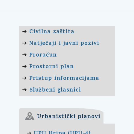
Civilna zaštita
➔
Natječaji i javni pozivi
➔
Proračun
➔
Prostorni plan
➔
Pristup informacijama
➔
Službeni glasnici
➔
Urbanistički planovi
UPU Hripa (UPU-4)
➔