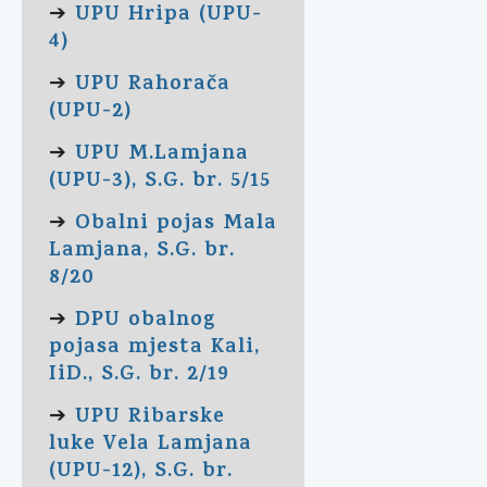
UPU Hripa (UPU-
➔
4)
UPU Rahorača
➔
(UPU-2)
UPU M.Lamjana
➔
(UPU-3), S.G. br. 5/15
Obalni pojas Mala
➔
Lamjana, S.G. br.
8/20
DPU obalnog
➔
pojasa mjesta Kali,
IiD., S.G. br. 2/19
UPU Ribarske
➔
luke Vela Lamjana
(UPU-12), S.G. br.