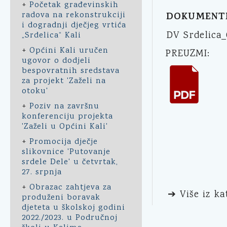
+
Početak građevinskih
radova na rekonstrukciji
DOKUMENT
i dogradnji dječjeg vrtića
DV Srdelica_
„Srdelica“ Kali
+
Općini Kali uručen
PREUZMI:
ugovor o dodjeli
bespovratnih sredstava
za projekt 'Zaželi na
otoku'
+
Poziv na završnu
konferenciju projekta
'Zaželi u Općini Kali'
+
Promocija dječje
slikovnice 'Putovanje
srdele Dele' u četvrtak,
27. srpnja
+
Obrazac zahtjeva za
➔ Više iz ka
produženi boravak
djeteta u školskoj godini
2022./2023. u Područnoj