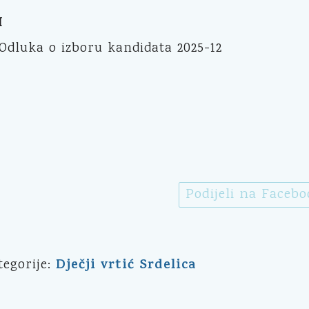
I
Odluka o izboru kandidata 2025-12
Podijeli na Faceb
Dječji vrtić Srdelica
tegorije: