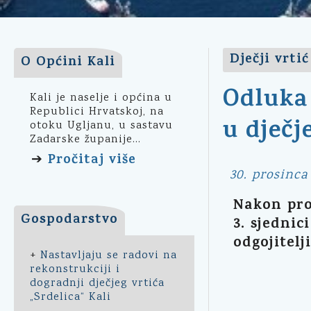
Dječji vrtić
O Općini Kali
Odluka 
Kali je naselje i općina u
Republici Hrvatskoj, na
u dječj
otoku Ugljanu, u sastavu
Zadarske županije...
Pročitaj više
➔
30. prosinca
Nakon prov
Gospodarstvo
3. sjednic
odgojitelj
+
Nastavljaju se radovi na
rekonstrukciji i
dogradnji dječjeg vrtića
„Srdelica“ Kali