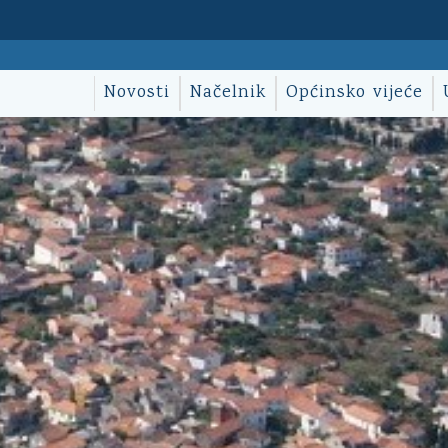
Novosti
Načelnik
Općinsko vijeće