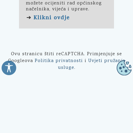
možete ocijeniti rad općinskog
načelnika, vijeća i uprave.
Klikni ovdje
➔
Ovu stranicu štiti reCAPTCHA. Primjenjuje se
Googleova
Politika privatnosti
i
Uvjeti pružanja
usluge
.
Općina Kali
Trg Marnjiva 23