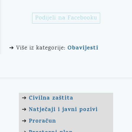
Podijeli na Facebooku
Obavijesti
➔ Više iz kategorije:
Civilna zaštita
➔
Natječaji i javni pozivi
➔
Proračun
➔