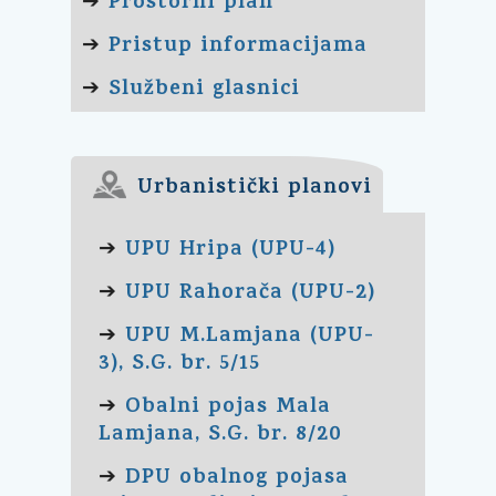
Prostorni plan
➔
Pristup informacijama
➔
Službeni glasnici
➔
Urbanistički planovi
UPU Hripa (UPU-4)
➔
UPU Rahorača (UPU-2)
➔
UPU M.Lamjana (UPU-
➔
3), S.G. br. 5/15
Obalni pojas Mala
➔
Lamjana, S.G. br. 8/20
DPU obalnog pojasa
➔