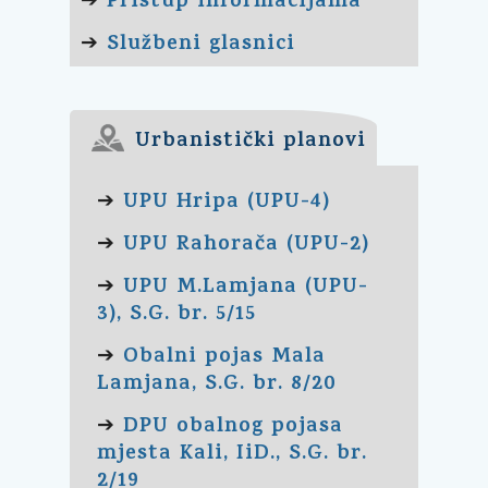
Pristup informacijama
➔
Službeni glasnici
➔
Urbanistički planovi
UPU Hripa (UPU-4)
➔
UPU Rahorača (UPU-2)
➔
UPU M.Lamjana (UPU-
➔
3), S.G. br. 5/15
Obalni pojas Mala
➔
Lamjana, S.G. br. 8/20
DPU obalnog pojasa
➔
mjesta Kali, IiD., S.G. br.
2/19