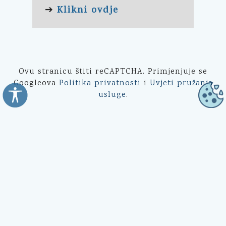
Klikni ovdje
➔
Ovu stranicu štiti reCAPTCHA. Primjenjuje se
Googleova
Politika privatnosti
i
Uvjeti pružanja
usluge
.
Općina Kali
Trg Marnjiva 23
23272 Kali, HR