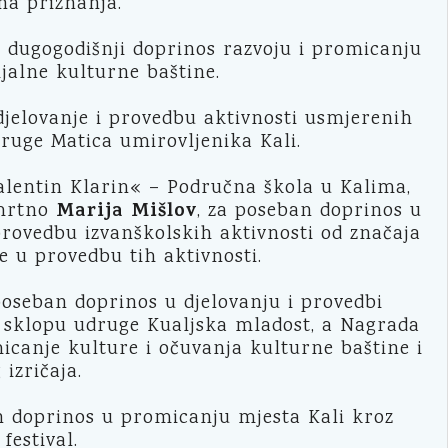
na priznanja.
 dugogodišnji doprinos razvoju i promicanju
jalne kulturne baštine.
jelovanje i provedbu aktivnosti usmjerenih
ruge Matica umirovljenika Kali.
alentin Klarin« – Područna škola u Kalima,
Marija Mišlov
mrtno
, za poseban doprinos u
 provedbu izvanškolskih aktivnosti od značaja
e u provedbu tih aktivnosti.
oseban doprinos u djelovanju i provedbi
u sklopu udruge Kualjska mladost, a Nagrada
canje kulture i očuvanja kulturne baštine i
izričaja.
 doprinos u promicanju mjesta Kali kroz
festival.