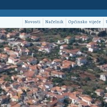
Novosti
Načelnik
Općinsko vijeće