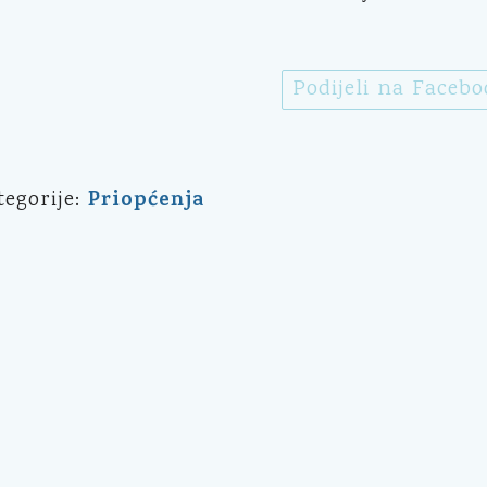
Podijeli na Faceb
Priopćenja
tegorije: