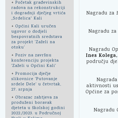
+
Početak građevinskih
radova na rekonstrukciji
Nagradu za ž
i dogradnji dječjeg vrtića
„Srdelica“ Kali
+
Općini Kali uručen
Nagradu za
ugovor o dodjeli
bespovratnih sredstava
za projekt 'Zaželi na
otoku'
Nagradu Opć
Ines Kolega
+
Poziv na završnu
konferenciju projekta
području dje
'Zaželi u Općini Kali'
+
Promocija dječje
slikovnice 'Putovanje
Nagrada 
srdele Dele' u četvrtak,
aktivnosti u
27. srpnja
Općine za po
+
Obrazac zahtjeva za
produženi boravak
djeteta u školskoj godini
Nagradu O
2022./2023. u Područnoj