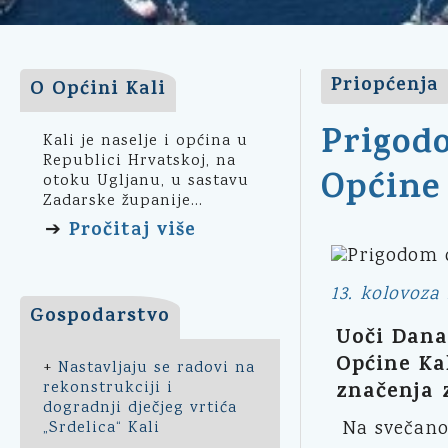
Priopćenja
O Općini Kali
Prigod
Kali je naselje i općina u
Republici Hrvatskoj, na
Općine 
otoku Ugljanu, u sastavu
Zadarske županije...
Pročitaj više
➔
13. kolovoza 
Gospodarstvo
Uoči Dana 
Općine Ka
+
Nastavljaju se radovi na
značenja 
rekonstrukciji i
dogradnji dječjeg vrtića
Na svečanoj
„Srdelica“ Kali