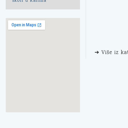
školi u Kalima
➔ Više iz ka