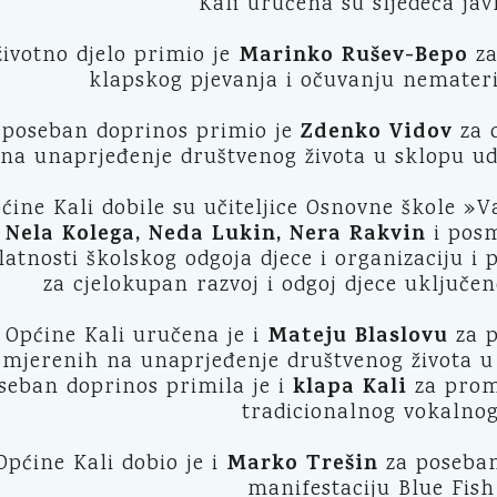
Kali uručena su sljedeća jav
Marinko Rušev-Bepo
ivotno djelo primio je
za
klapskog pjevanja i očuvanju nemateri
Zdenko Vidov
 poseban doprinos primio je
za d
na unaprjeđenje društvenog života u sklopu ud
ine Kali dobile su učiteljice Osnovne škole »V
, Nela Kolega, Neda Lukin, Nera Rakvin
i pos
latnosti školskog odgoja djece i organizaciju i
za cjelokupan razvoj i odgoj djece uključen
Mateju Blaslovu
Općine Kali uručena je i
za p
smjerenih na unaprjeđenje društvenog života 
klapa Kali
seban doprinos primila je i
za promi
tradicionalnog vokalnog 
Marko Trešin
pćine Kali dobio je i
za poseban
manifestaciju Blue Fish 