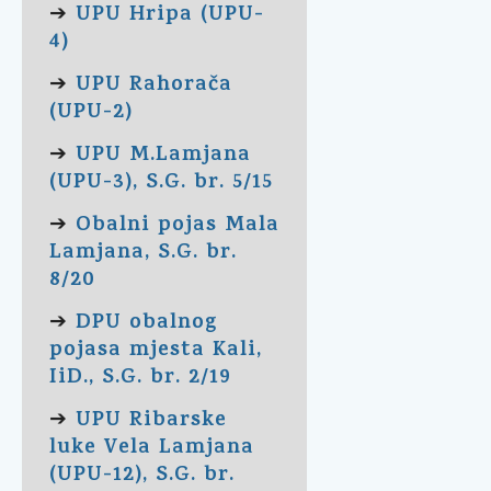
UPU Hripa (UPU-
➔
4)
UPU Rahorača
➔
(UPU-2)
UPU M.Lamjana
➔
(UPU-3), S.G. br. 5/15
Obalni pojas Mala
➔
Lamjana, S.G. br.
8/20
DPU obalnog
➔
pojasa mjesta Kali,
IiD., S.G. br. 2/19
UPU Ribarske
➔
luke Vela Lamjana
(UPU-12), S.G. br.