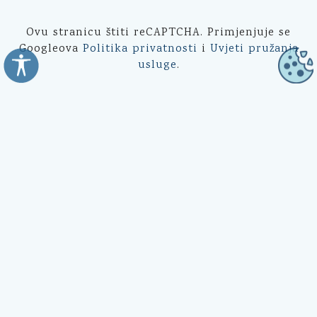
Ovu stranicu štiti reCAPTCHA. Primjenjuje se
Googleova
Politika privatnosti
i
Uvjeti pružanja
usluge
.
Općina Kali
Trg Marnjiva 23
23272 Kali, HR
Uredovno vrijeme:
7:00 - 15:00 sati
Kontakt:
☎ 023 281 800