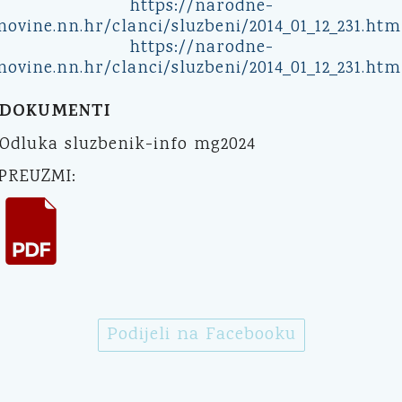
https://narodne-
novine.nn.hr/clanci/sluzbeni/2014_01_12_231.htm
https://narodne-
novine.nn.hr/clanci/sluzbeni/2014_01_12_231.htm
DOKUMENTI
Odluka sluzbenik-info mg2024
PREUZMI:
Podijeli na Facebooku