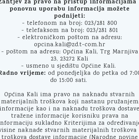
Zahtjev za pravo na pristup informacijama 
ponovnu uporabu informacija možete
podnijeti:
- telefonom na broj: 023/281 800
- telefaksom na broj: 023/281 801
- elektroničkom poštom na adresu:
opcina.kali@zd.t-com.hr
- poštom na adresu: Općina Kali, Trg Marnjiva
23, 23272 Kali
- usmeno u sjedištu Općine Kali.
Radno vrijeme:
od ponedjeljka do petka od 7:0
do 15:00 sati.
Općina Kali ima pravo na naknadu stvarnih
materijalnih troškova koji nastanu pružanjem
informacije kao i na naknadu troškova dostav
tražene informacije korisniku prava na
informaciju sukladno Kriterijima za određivanj
visine naknade stvarnih materijalnih troškova 
troškova dostave informacije (Narodne novine