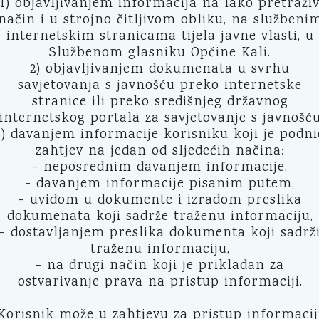
1) objavljivanjem informacija na lako pretraži
način i u strojno čitljivom obliku, na službeni
internetskim stranicama tijela javne vlasti, u
Službenom glasniku Općine Kali.
2) objavljivanjem dokumenata u svrhu
savjetovanja s javnošću preko internetske
stranice ili preko središnjeg državnog
internetskog portala za savjetovanje s javnošć
3) davanjem informacije korisniku koji je podni
zahtjev na jedan od sljedećih načina:
- neposrednim davanjem informacije,
- davanjem informacije pisanim putem,
- uvidom u dokumente i izradom preslika
dokumenata koji sadrže traženu informaciju,
- dostavljanjem preslika dokumenta koji sadrž
traženu informaciju,
- na drugi način koji je prikladan za
ostvarivanje prava na pristup informaciji.
Korisnik može u zahtjevu za pristup informacij