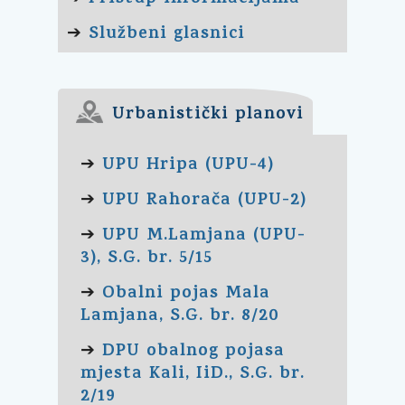
Službeni glasnici
➔
Urbanistički planovi
UPU Hripa (UPU-4)
➔
UPU Rahorača (UPU-2)
➔
UPU M.Lamjana (UPU-
➔
3), S.G. br. 5/15
Obalni pojas Mala
➔
Lamjana, S.G. br. 8/20
DPU obalnog pojasa
➔
mjesta Kali, IiD., S.G. br.
2/19