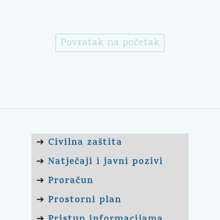
Povratak na početak
Civilna zaštita
➔
Natječaji i javni pozivi
➔
Proračun
➔
Prostorni plan
➔
Pristup informacijama
➔