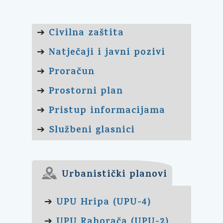
Civilna zaštita
➔
Natječaji i javni pozivi
➔
Proračun
➔
Prostorni plan
➔
Pristup informacijama
➔
Službeni glasnici
➔
Urbanistički planovi
UPU Hripa (UPU-4)
➔
UPU Rahorača (UPU-2)
➔