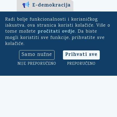
E-demokracija
Za mještane Općine Kali -
Radi bolje funkcionalnosti i korisničkog
uključite se u ankete o
iskustva, ova stranica koristi kolačiće. Više o
pitanjima bitnim za našu
pročitati ovdje
tome možete
. Da biste
općinu. Sudjelujte u
mogli koristiti sve funkcije, prihvatite sve
savjetodavnim e-referendumima.
kolačiće.
Osim toga, na ovoj aplikaciji
možete ocijeniti rad općinskog
Prihvati sve
Samo nužne
načelnika, vijeća i uprave.
Klikni ovdje
➔
NIJE PREPORUČENO
PREPORUČENO
Ovu stranicu štiti reCAPTCHA. Primjenjuje se
Googleova
Politika privatnosti
i
Uvjeti pružanja
usluge
.