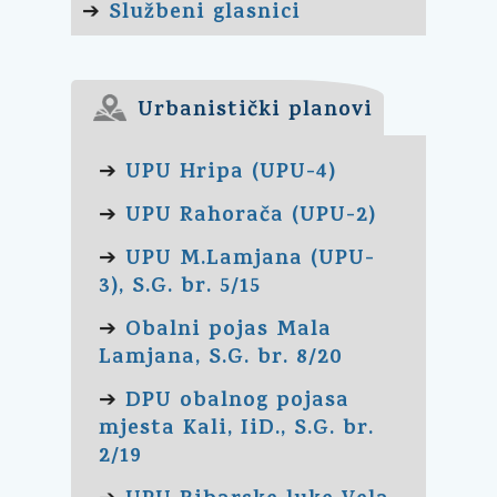
Službeni glasnici
➔
Urbanistički planovi
UPU Hripa (UPU-4)
➔
UPU Rahorača (UPU-2)
➔
UPU M.Lamjana (UPU-
➔
3), S.G. br. 5/15
Obalni pojas Mala
➔
Lamjana, S.G. br. 8/20
DPU obalnog pojasa
➔
mjesta Kali, IiD., S.G. br.
2/19