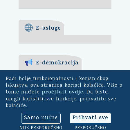
E-usluge
E-demokracija
Za mještane Općine Kali -
Radi bolje funkcionalnosti i korisničkog
uključite se u ankete o
iskustva, ova stranica koristi kolačiće. Više o
pitanjima bitnim za našu
pročitati ovdje
tome možete
. Da biste
općinu. Sudjelujte u
mogli koristiti sve funkcije, prihvatite sve
savjetodavnim e-referendumima.
kolačiće.
Osim toga, na ovoj aplikaciji
možete ocijeniti rad općinskog
Prihvati sve
Samo nužne
načelnika, vijeća i uprave.
Klikni ovdje
➔
NIJE PREPORUČENO
PREPORUČENO