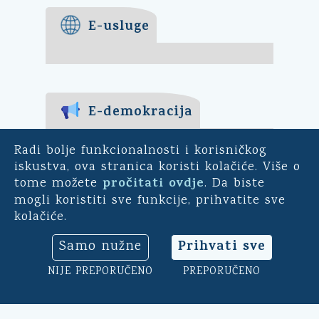
E-usluge
E-demokracija
Za mještane Općine Kali -
Radi bolje funkcionalnosti i korisničkog
uključite se u ankete o
iskustva, ova stranica koristi kolačiće. Više o
pitanjima bitnim za našu
pročitati ovdje
tome možete
. Da biste
općinu. Sudjelujte u
mogli koristiti sve funkcije, prihvatite sve
savjetodavnim e-referendumima.
kolačiće.
Osim toga, na ovoj aplikaciji
možete ocijeniti rad općinskog
Prihvati sve
Samo nužne
načelnika, vijeća i uprave.
Klikni ovdje
➔
NIJE PREPORUČENO
PREPORUČENO