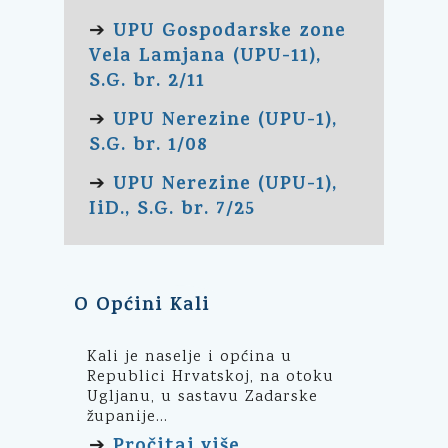
UPU Gospodarske zone
➔
Vela Lamjana (UPU-11),
S.G. br. 2/11
UPU Nerezine (UPU-1),
➔
S.G. br. 1/08
UPU Nerezine (UPU-1),
➔
IiD., S.G. br. 7/25
O Općini Kali
Kali je naselje i općina u
Republici Hrvatskoj, na otoku
Ugljanu, u sastavu Zadarske
županije...
Pročitaj više
➔